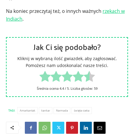
Na koniec przeczytaj też, o innych ważnych
rzekach w
Indiach
.
Jak Ci się podobało?
Kliknij w wybraną ilość gwiazdek, aby zagłosować.
Pomożesz nam udoskonalać nasze treści.
Średnia ocena
4.4
/ 5. Liczba głosów:
59
TAGI:
Amarkantak
kankar
Narmada
święta rzeka