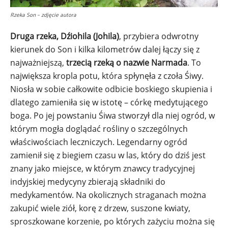
Rzeka Son – zdjęcie autora
Druga rzeka, Dźiohila (Johila)
, przybiera odwrotny
kierunek do Son i kilka kilometrów dalej łączy się z
najważniejszą,
trzecią rzeką o nazwie Narmada
. To
największa kropla potu, która spłynęła z czoła Śiwy.
Niosła w sobie całkowite odbicie boskiego skupienia i
dlatego zamieniła się w istotę – córkę medytującego
boga. Po jej powstaniu Śiwa stworzył dla niej ogród, w
którym mogła doglądać rośliny o szczególnych
właściwościach leczniczych. Legendarny ogród
zamienił się z biegiem czasu w las, który do dziś jest
znany jako miejsce, w którym znawcy tradycyjnej
indyjskiej medycyny zbierają składniki do
medykamentów. Na okolicznych straganach można
zakupić wiele ziół, korę z drzew, suszone kwiaty,
sproszkowane korzenie, po których zażyciu można się