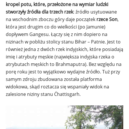
kropel potu, które, przełożone na wymiar ludzki
stworzyły źródła dla trzech rzek
: źródło usytuowane
na wschodnim zboczu góry daje początek
rzece Son
,
która jest drugim co do wielkości (po Jamunie)
dopływem Gangesu. Łączy się z nim dopiero na
nizinach w pobliżu stolicy stanu Bihar – Patnie. Jest to
również jedna z dwóch rzek indyjskich, które posiadają
imię i atrybuty męskie (największa indyjska rzeka o
atrybutach męskich to Brahmaputra). Bez względu na
porę roku jest to wyjątkowo wydajne źródło. Tuż przy
samym zdroju zbudowana została platforma
widokowa, skąd roztacza się wspaniały widok na
zalesione niziny stanu Ćhattisgarh.