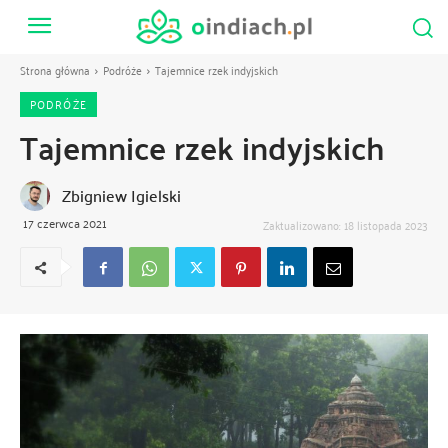
Strona główna
Podróże
Tajemnice rzek indyjskich
PODRÓŻE
Tajemnice rzek indyjskich
Zbigniew Igielski
17 czerwca 2021
Zaktualizowano:
18 listopada 2023