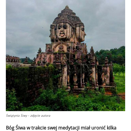
Świątynia Śiwy – zdjęcie autora
Bóg Śiwa w trakcie swej medytacji miał uronić kilka