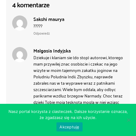
4 komentarze
Sakshi maurya
?????
Odpowiedz
Malgosia Indyjska
Dziekuje i klaniam sie (do stop) autorowi, ktorego
mam przywilej znac osobiscie i czekac na jego
wizyte w moim tajemnym zakatku joginow na
Poludniu Poludnia Indii. Zbyszku, naprawde
zabrales nas w ta wyprawe wraz z patnikami
szczesciarzami. Wiele bym oddala, aby odbyc
parikrame wzdluz brzegow Narmady. Choc teraz
dzieki Tobie moja tesknota mogla w niej wziasc
udzial. Wspoaniala jest Twoja posluga tutaj, aby
Nasz portal korzysta z ciasteczek. Dalsze korzystanie oznacza,
pielgrzymowac wraz z nami do malo znanych,
że zgadzasz się na ich użycie.
prastarych miejsc kultu w naszych Indiach, gdzie
mieszkamy z wdziecznoscia za goscine i dostep
Akceptuję
do rabka ich tajemnic? Namaskaram