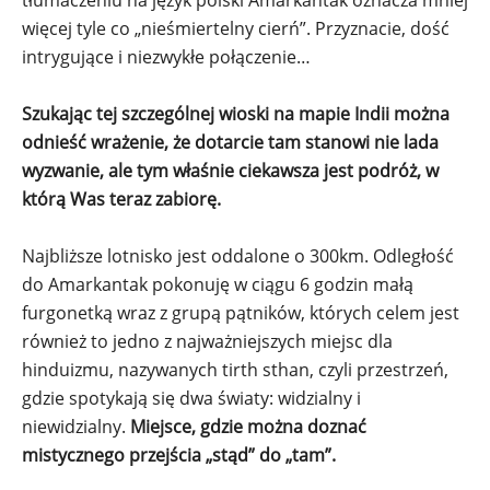
tłumaczeniu na język polski Amarkantak oznacza mniej
więcej tyle co „nieśmiertelny cierń”. Przyznacie, dość
intrygujące i niezwykłe połączenie…
Szukając tej szczególnej wioski na mapie Indii można
odnieść wrażenie, że dotarcie tam stanowi nie lada
wyzwanie, ale tym właśnie ciekawsza jest podróż, w
którą Was teraz zabiorę.
Najbliższe lotnisko jest oddalone o 300km. Odległość
do Amarkantak pokonuję w ciągu 6 godzin małą
furgonetką wraz z grupą pątników, których celem jest
również to jedno z najważniejszych miejsc dla
hinduizmu, nazywanych tirth sthan, czyli przestrzeń,
gdzie spotykają się dwa światy: widzialny i
niewidzialny.
Miejsce, gdzie można doznać
mistycznego przejścia „stąd” do „tam”.