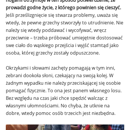
nogami otrzymuje w ten sposób potwierdzenie, że
prowadzi godne życie, z którego powinien się cieszyć.
Jeśli prześlizgnięcie się stwarza problemy, uważa się
wtedy, że pewne grzechy stworzyły to utrudnienie. Nie
należy się wtedy poddawać i wycofywać, wręcz
przeciwnie – trzeba próbować umiejętnie dostosować
swe ciało do wąskiego przejścia i wyjść stamtąd jako
osoba, której grzechy zostały odpuszczone.
Okrzykami i słowami zachęty pomagają w tym inni,
zebrani dookoła słoni, czekający na swoją kolej. W
żadnym wypadku nie należy przeciskającej się osobie
pomagać fizycznie. To ona jest panem własnego losu.
Bez względu na czas jaki chce spędzić walcząc z
własnymi ułomnościami. No chyba, że utknie na
dobre, wtedy pomoc osób trzecich jest niezbędna.