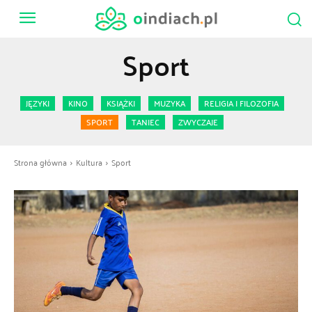
Sport
JĘZYKI
KINO
KSIĄŻKI
MUZYKA
RELIGIA I FILOZOFIA
SPORT
TANIEC
ZWYCZAJE
Strona główna
Kultura
Sport