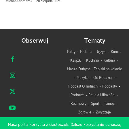
Michał Adamczak
-
20 sierpnia 2021
Obserwuj
Tematy
Fakty
Historia
Języki
Kino
Książki
Kuchnia
Kultura
Masza Dubyna - Zapiski na kolanie
Muzyka
Od Redakcji
Podcast O Indiach
Podcasty
Podróże
Religia i filozofia
Rozmowy
Sport
Taniec
Zdrowie
Zwyczaje
Nasz portal korzysta z ciasteczek. Dalsze korzystanie oznacza,
Zespół
Misja
Patronat medialny
Kontakt