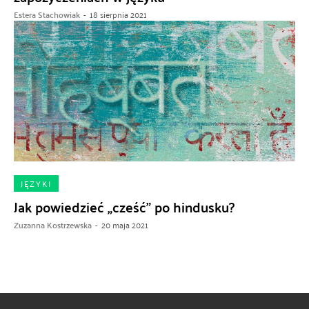
Estera Stachowiak
-
18 sierpnia 2021
JĘZYKI
Jak powiedzieć „cześć” po hindusku?
Zuzanna Kostrzewska
-
20 maja 2021