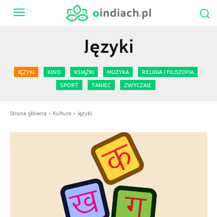
Języki
JĘZYKI
KINO
KSIĄŻKI
MUZYKA
RELIGIA I FILOZOFIA
SPORT
TANIEC
ZWYCZAJE
Strona główna
Kultura
Języki