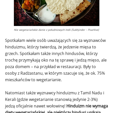
Nie wegetariańskie danie z południowych Indii [Sukhjinder – PixaHive]
Spotkałam wiele osób uważających się za wyznawców
hinduizmu, którzy twierdzą, że jedzenie mięsa to
grzech. Spotkałam także innych hindusów, którzy
trochę przymykają oko na tę sprawę i jedzą mięso, ale
poza domem – na przykład w restauracji. Były to
osoby z Radżastanu, w którym szacuje się, że ok. 75%
mieszkańców to wegetarianie.
Natomiast także wyznawcy hinduizmu z Tamil Nadu i
Kerali (gdzie wegetarianie stanowią jedynie 2-3%)
jedzą oficjalnie nawet wołowinę!
Hinduizm nie wymaga
diety wegetariańskiej, ale niektórzy hindusi unikają