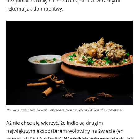
bezpańskie krowy chlebem chapatti ze złożonymi
rękoma jak do modlitwy.
Nie wegetariańskie biryani – mięsna potrawa z ryżem. [Wikimedia Commons]
Aż nie chce się wierzyć, że Indie są drugim
największym eksporterem wołowiny na świecie (ex