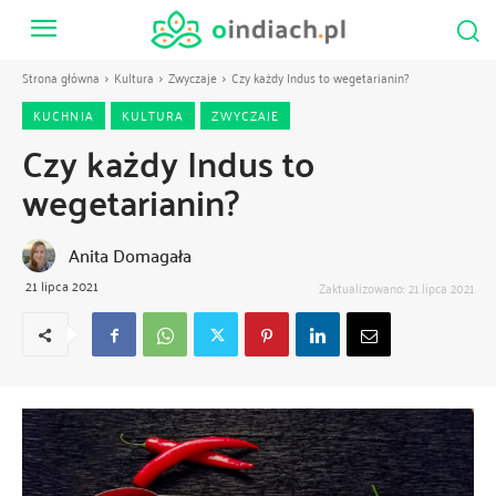
Strona główna
Kultura
Zwyczaje
Czy każdy Indus to wegetarianin?
KUCHNIA
KULTURA
ZWYCZAJE
Czy każdy Indus to
wegetarianin?
Anita Domagała
21 lipca 2021
Zaktualizowano:
21 lipca 2021