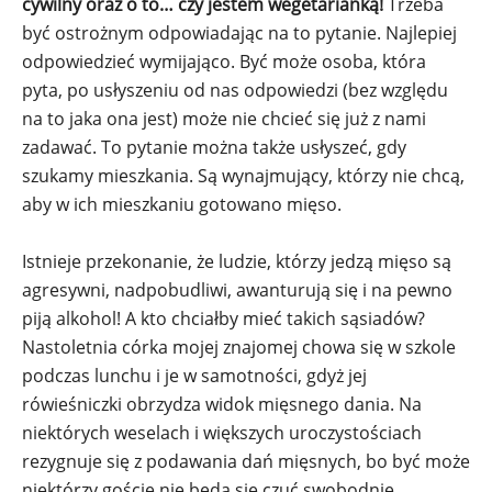
cywilny oraz o to… czy jestem wegetarianką!
Trzeba
być ostrożnym odpowiadając na to pytanie. Najlepiej
odpowiedzieć wymijająco. Być może osoba, która
pyta, po usłyszeniu od nas odpowiedzi (bez względu
na to jaka ona jest) może nie chcieć się już z nami
zadawać. To pytanie można także usłyszeć, gdy
szukamy mieszkania. Są wynajmujący, którzy nie chcą,
aby w ich mieszkaniu gotowano mięso.
Istnieje przekonanie, że ludzie, którzy jedzą mięso są
agresywni, nadpobudliwi, awanturują się i na pewno
piją alkohol! A kto chciałby mieć takich sąsiadów?
Nastoletnia córka mojej znajomej chowa się w szkole
podczas lunchu i je w samotności, gdyż jej
rówieśniczki obrzydza widok mięsnego dania. Na
niektórych weselach i większych uroczystościach
rezygnuje się z podawania dań mięsnych, bo być może
niektórzy goście nie będą się czuć swobodnie.