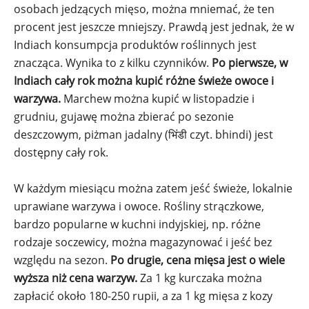
osobach jedzących mięso, można mniemać, że ten
procent jest jeszcze mniejszy. Prawdą jest jednak, że w
Indiach konsumpcja produktów roślinnych jest
znacząca. Wynika to z kilku czynników.
Po pierwsze, w
Indiach cały rok można kupić różne świeże owoce i
warzywa.
Marchew można kupić w listopadzie i
grudniu, gujawę można zbierać po sezonie
deszczowym, piżman jadalny (भिंडी czyt. bhindi) jest
dostępny cały rok.
W każdym miesiącu można zatem jeść świeże, lokalnie
uprawiane warzywa i owoce. Rośliny strączkowe,
bardzo popularne w kuchni indyjskiej, np. różne
rodzaje soczewicy, można magazynować i jeść bez
względu na sezon.
Po drugie, cena mięsa jest o wiele
wyższa niż cena warzyw.
Za 1 kg kurczaka można
zapłacić około 180-250 rupii, a za 1 kg mięsa z kozy