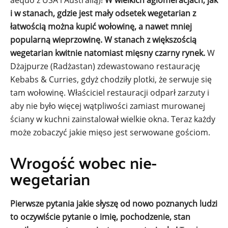
aequo z USA i Australią)!
W wielkich aglomeracjach, jak
i w stanach, gdzie jest mały odsetek wegetarian z
łatwością można kupić wołowinę, a nawet mniej
popularną wieprzowinę. W stanach z większością
wegetarian kwitnie natomiast mięsny czarny rynek.
W
Dżajpurze (Radżastan) zdewastowano restaurację
Kebabs & Curries, gdyż chodziły plotki, że serwuje się
tam wołowinę. Właściciel restauracji odparł zarzuty i
aby nie było więcej wątpliwości zamiast murowanej
ściany w kuchni zainstalował wielkie okna. Teraz każdy
może zobaczyć jakie mięso jest serwowane gościom.
Wrogość wobec nie-
wegetarian
Pierwsze pytania jakie słyszę od nowo poznanych ludzi
to oczywiście pytanie o imię, pochodzenie, stan