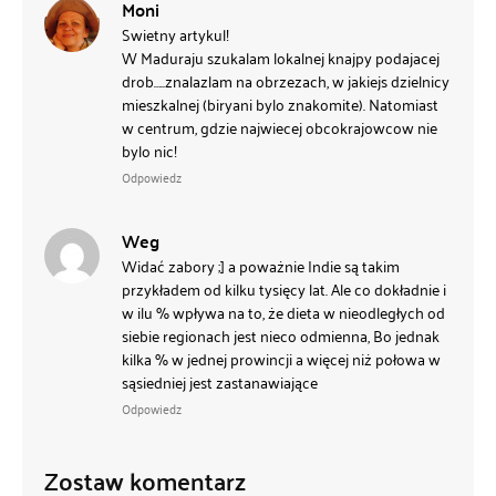
Moni
Swietny artykul!
W Maduraju szukalam lokalnej knajpy podajacej
drob…..znalazlam na obrzezach, w jakiejs dzielnicy
mieszkalnej (biryani bylo znakomite). Natomiast
w centrum, gdzie najwiecej obcokrajowcow nie
bylo nic!
Odpowiedz
Weg
Widać zabory ;] a poważnie Indie są takim
przykładem od kilku tysięcy lat. Ale co dokładnie i
w ilu % wpływa na to, że dieta w nieodległych od
siebie regionach jest nieco odmienna, Bo jednak
kilka % w jednej prowincji a więcej niż połowa w
sąsiedniej jest zastanawiające
Odpowiedz
Zostaw komentarz