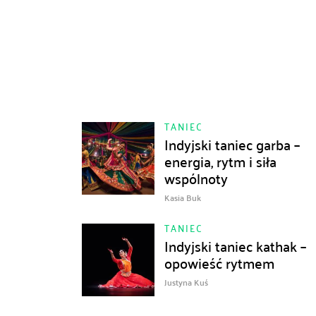
TANIEC
Indyjski taniec garba –
energia, rytm i siła
wspólnoty
Kasia Buk
TANIEC
Indyjski taniec kathak –
opowieść rytmem
Justyna Kuś