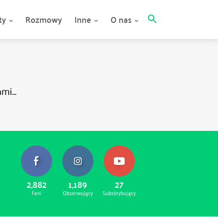
ty
Rozmowy
Inne
O nas
i...
2,882
1,189
27
Fani
Obserwujący
Subskrybujący