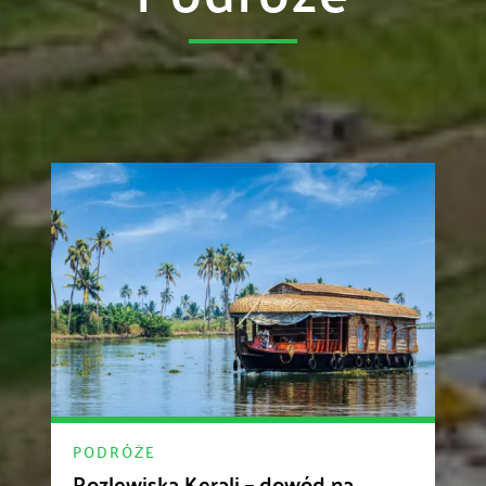
PODRÓŻE
Rozlewiska Kerali – dowód na