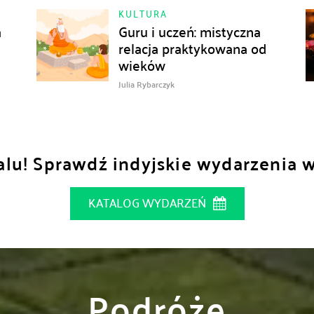
KULTURA
a
Guru i uczeń: mistyczna
relacja praktykowana od
wieków
Julia Rybarczyk
lu! Sprawdź indyjskie wydarzenia 
KATALOG WYDARZEŃ
Podróże