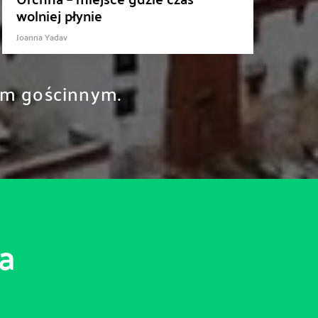
wolniej płynie
Joanna Yadav
rem gościnnym.
a