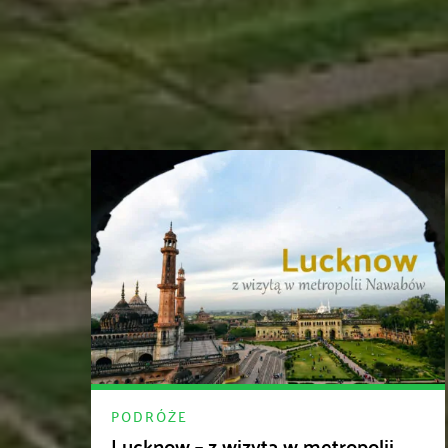
PODRÓŻE
Lucknow – z wizytą w metropolii