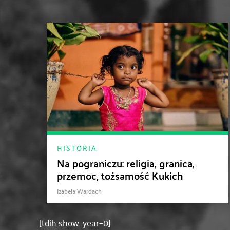
HISTORIA
Na pograniczu: religia, granica,
przemoc, tożsamość Kukich
Izabela Wardach
[tdih show_year=0]