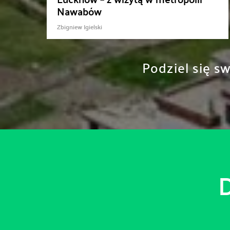
Nawabów
Zbigniew Igielski
Podziel się s