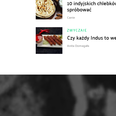
10 indyjskich chlebkó
spróbować
Carrie
ZWYCZAJE
Czy każdy Indus to w
Anita Domagała