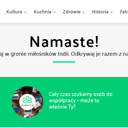
Kultura
Kuchnia
Zdrowie
Historia
Fak
Namaste!
aj w gronie miłośników Indii. Odkrywaj je razem z nam
Cały czas szukamy osób do
współpracy – może to
właśnie Ty?