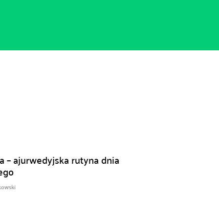
a – ajurwedyjska rutyna dnia
ego
owski