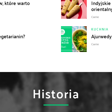
w, które warto
Indyjskie 
oriental
Carrie
KUCHNIA
egetarianin?
Ajurwedyj
Carrie
Historia