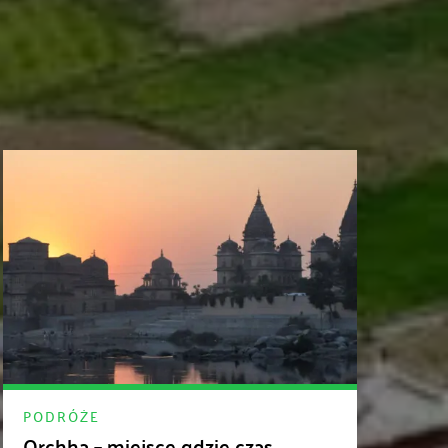
PODRÓŻE
Orchha – miejsce gdzie czas