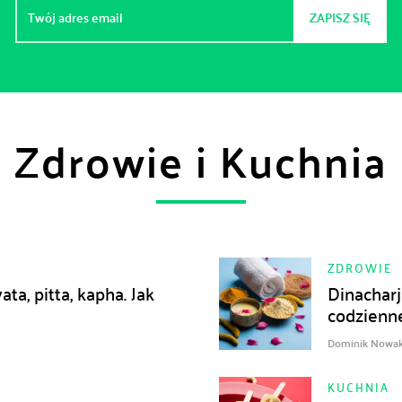
ZAPISZ SIĘ
Zdrowie i Kuchnia
ZDROWIE
ta, pitta, kapha. Jak
Dinacharj
codzienn
Dominik Nowak
KUCHNIA