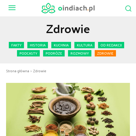
Zdrowie
FAKTY
HISTORIA
KUCHNIA
KULTURA
OD REDAKCJI
PODCASTY
PODRÓŻE
ROZMOWY
ZDROWIE
Strona główna
Zdrowie