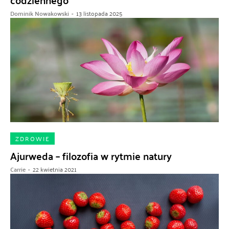
codziennego
Dominik Nowakowski
-
13 listopada 2025
ZDROWIE
Ajurweda – filozofia w rytmie natury
Carrie
-
22 kwietnia 2021