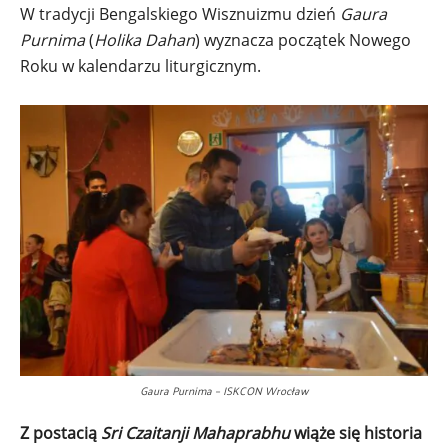
W tradycji Bengalskiego Wisznuizmu dzień
Gaura
Purnima
(
Holika Dahan
) wyznacza początek Nowego
Roku w kalendarzu liturgicznym.
Gaura Purnima – ISKCON Wrocław
Z postacią
Sri Czaitanji Mahaprabhu
wiąże się historia