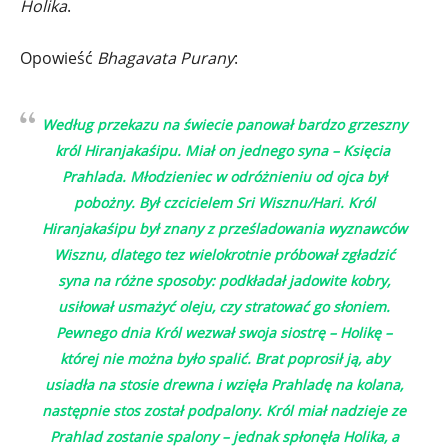
Holika
.
Opowieść
Bhagavata Purany
:
Według przekazu na świecie panował bardzo grzeszny
król Hiranjakaśipu. Miał on jednego syna – Księcia
Prahlada. Młodzieniec w odróżnieniu od ojca był
pobożny. Był czcicielem Sri Wisznu/Hari. Król
Hiranjakaśipu był znany z prześladowania wyznawców
Wisznu, dlatego tez wielokrotnie próbował zgładzić
syna na różne sposoby: podkładał jadowite kobry,
usiłował usmażyć oleju, czy stratować go słoniem.
Pewnego dnia Król wezwał swoja siostrę – Holikę –
której nie można było spalić. Brat poprosił ją, aby
usiadła na stosie drewna i wzięła Prahladę na kolana,
następnie stos został podpalony. Król miał nadzieje ze
Prahlad zostanie spalony – jednak spłonęła Holika, a