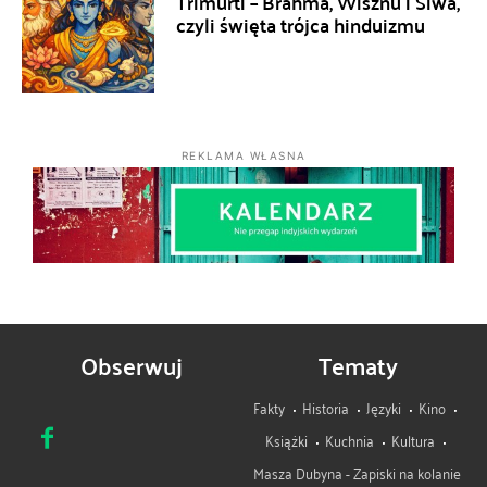
Trimurti – Brahma, Wisznu i Śiwa,
czyli święta trójca hinduizmu
REKLAMA WŁASNA
Obserwuj
Tematy
Fakty
Historia
Języki
Kino
Książki
Kuchnia
Kultura
Masza Dubyna - Zapiski na kolanie