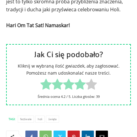
jest to tylko skromna próba przybliżenia znaczenia,
tradycji i ducha jaki przyświeca celebrowaniu Holi.
Hari Om Tat Sat! Namaskar!
Jak Ci się podobało?
Kliknij w wybraną ilość gwiazdek, aby zagłosować.
Pomożesz nam udoskonalać nasze treści.
Średnia ocena
4.2
/ 5. Liczba głosów:
39
TAGI:
festiwale
holi
święta