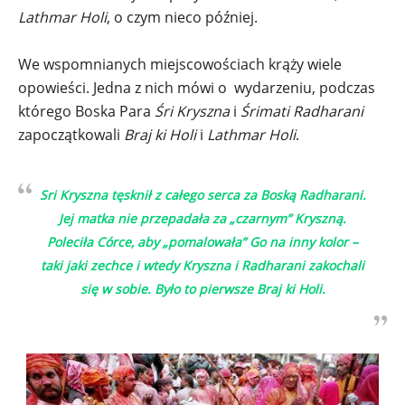
Lathmar Holi
, o czym nieco później.
We wspomnianych miejscowościach krąży wiele
opowieści. Jedna z nich mówi o wydarzeniu, podczas
którego Boska Para
Śri Kryszna
i
Śrimati Radharani
zapoczątkowali
Braj ki Holi
i
Lathmar Holi
.
Sri Kryszna tęsknił z całego serca za Boską Radharani.
Jej matka nie przepadała za „czarnym” Kryszną.
Poleciła Córce, aby „pomalowała” Go na inny kolor –
taki jaki zechce i wtedy Kryszna i Radharani zakochali
się w sobie. Było to pierwsze Braj ki Holi.