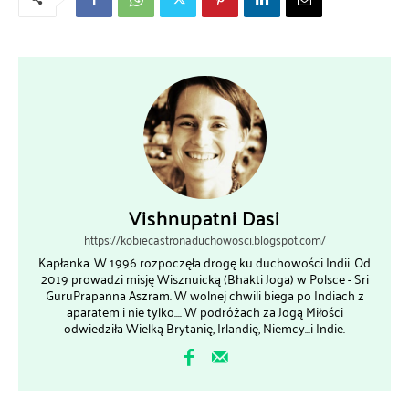
Vishnupatni Dasi
https://kobiecastronaduchowosci.blogspot.com/
Kapłanka. W 1996 rozpoczęła drogę ku duchowości Indii. Od
2019 prowadzi misję Wisznuicką (Bhakti Joga) w Polsce - Sri
GuruPrapanna Aszram. W wolnej chwili biega po Indiach z
aparatem i nie tylko.... W podróżach za Jogą Miłości
odwiedziła Wielką Brytanię, Irlandię, Niemcy...i Indie.