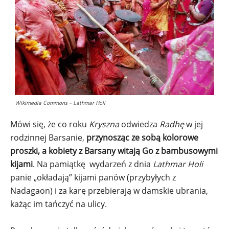
Wikimedia Commons – Lathmar Holi
Mówi się, że co roku
Kryszna
odwiedza
Radhę
w jej
rodzinnej Barsanie,
przynosząc ze sobą kolorowe
proszki, a kobiety z Barsany witają Go z bambusowymi
kijami
. Na pamiątkę wydarzeń z dnia
Lathmar Holi
panie „okładają” kijami panów (przybyłych z
Nadagaon) i za karę przebierają w damskie ubrania,
każąc im tańczyć na ulicy.