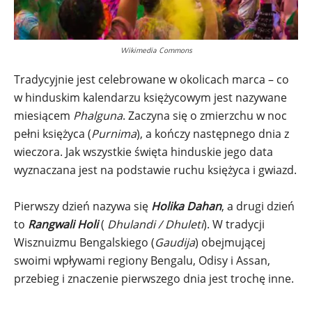
Wikimedia Commons
Tradycyjnie jest celebrowane w okolicach marca – co
w hinduskim kalendarzu księżycowym jest nazywane
miesiącem
Phalguna
. Zaczyna się o zmierzchu w noc
pełni księżyca (
Purnima
), a kończy następnego dnia z
wieczora. Jak wszystkie święta hinduskie jego data
wyznaczana jest na podstawie ruchu księżyca i gwiazd.
Pierwszy dzień nazywa się
Holika Dahan
, a drugi dzień
to
Rangwali Holi
(
Dhulandi / Dhuleti
). W tradycji
Wisznuizmu Bengalskiego (
Gaudija
) obejmującej
swoimi wpływami regiony Bengalu, Odisy i Assan,
przebieg i znaczenie pierwszego dnia jest trochę inne.