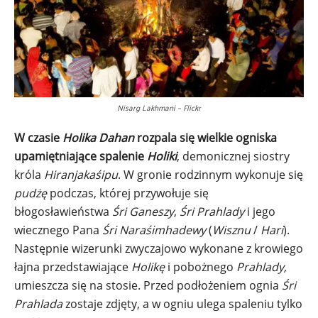
Nisarg Lakhmani – Flickr
W czasie
Holika Dahan
rozpala się wielkie ogniska
upamiętniające spalenie
Holiki
, demonicznej siostry
króla
Hiranjakaśipu
. W gronie rodzinnym wykonuje się
pudżę
podczas, której przywołuje się
błogosławieństwa
Śri Ganeszy
,
Śri Prahlady
i jego
wiecznego Pana
Śri Naraśimhadewy
(
Wisznu
/
Hari
).
Następnie wizerunki zwyczajowo wykonane z krowiego
łajna przedstawiające
Holikę
i pobożnego
Prahlady,
umieszcza się na stosie. Przed podłożeniem ognia
Śri
Prahlada
zostaje zdjęty, a w ogniu ulega spaleniu tylko