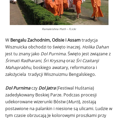
Ramakrishna Math – FLickr
W
Bengalu Zachodnim, Odisie i Assam
tradycja
Wisznuicka obchodzi to święto inaczej.
Holika Dahan
jest tu znany jako
Dol Purnima
. Święto jest związane z
Śrimati Radharani
,
Śri Kryszną
oraz
Śri Czaitanji
Mahaprabhu
, boskiego awatary, reformatora i
założyciela tradycji Wisznuizmu Bengalskiego.
Dol Purnima
czy
Dol Jatra
(Festiwal Huśtania)
zadedykowany Boskiej Parze. Podczas procesji
udekorowane wizerunki Bóstw (
Murti
), zostają
postawione na palankin i niesione są ulicami. Ludzie w
tym czasie obrzucają Je kolorowymi proszkami przy