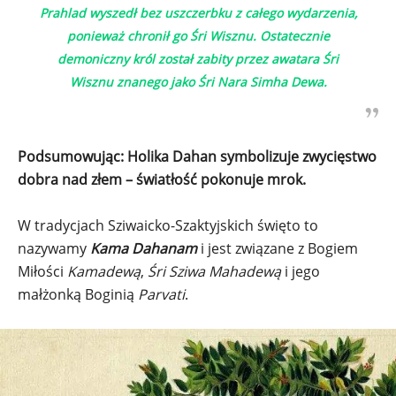
Prahlad wyszedł bez uszczerbku z całego wydarzenia,
ponieważ chronił go Śri Wisznu. Ostatecznie
demoniczny król został zabity przez awatara Śri
Wisznu znanego jako Śri Nara Simha Dewa.
Podsumowując: Holika Dahan symbolizuje zwycięstwo
dobra nad złem – światłość pokonuje mrok.
W tradycjach Sziwaicko-Szaktyjskich święto to
nazywamy
Kama Dahanam
i jest związane z Bogiem
Miłości
Kamadewą
,
Śri Sziwa Mahadewą
i jego
małżonką Boginią
Parvati
.