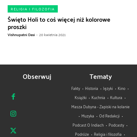
RELIGIA I FILOZOFIA
Święto Holi to coś więcej niż kolorowe
proszki
Vishnupatni Dasi
-
20 kwietnia 2021
Obserwuj
Tematy
Fakty
Historia
Języki
Kino
Książki
Kuchnia
Kultura
Masza Dubyna - Zapiski na kolanie
Muzyka
Od Redakcji
Podcast O Indiach
Podcasty
Podróże
Religia i filozofia