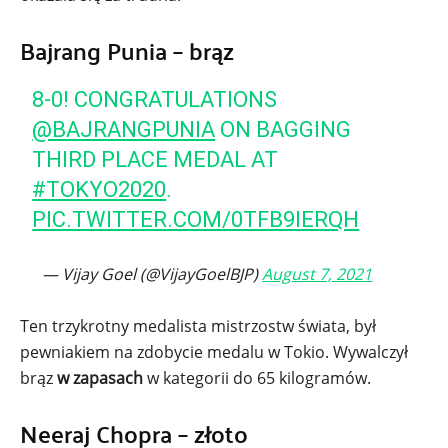
Bajrang Punia – brąz
8-0! CONGRATULATIONS
@BAJRANGPUNIA
ON BAGGING
THIRD PLACE MEDAL AT
#TOKYO2020
.
PIC.TWITTER.COM/0TFB9IERQH
— Vijay Goel (@VijayGoelBJP)
August 7, 2021
Ten trzykrotny medalista mistrzostw świata, był
pewniakiem na zdobycie medalu w Tokio. Wywalczył
brąz
w zapasach
w kategorii do 65 kilogramów.
Neeraj Chopra – złoto