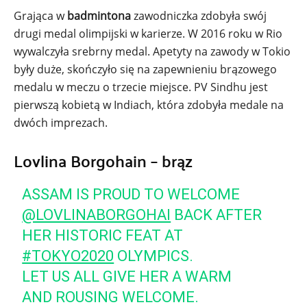
Grająca w
badmintona
zawodniczka zdobyła swój
drugi medal olimpijski w karierze. W 2016 roku w Rio
wywalczyła srebrny medal. Apetyty na zawody w Tokio
były duże, skończyło się na zapewnieniu brązowego
medalu w meczu o trzecie miejsce. PV Sindhu jest
pierwszą kobietą w Indiach, która zdobyła medale na
dwóch imprezach.
Lovlina Borgohain – brąz
ASSAM IS PROUD TO WELCOME
@LOVLINABORGOHAI
BACK AFTER
HER HISTORIC FEAT AT
#TOKYO2020
OLYMPICS.
LET US ALL GIVE HER A WARM
AND ROUSING WELCOME.