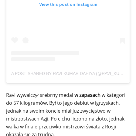
View this post on Instagram
A POST SHARED BY RAVI KUMAR DAHIYA (@RAVI_KUMAR_60)
Ravi wywalczył srebrny medal
w zapasach
w kategorii
do 57 kilogramów. Był to jego debiut w igrzyskach,
jednak na swoim koncie miał już zwycięstwo w
mistrzostwach Azji. Po cichu liczono na złoto, jednak
walka w finale przeciwko mistrzowi świata z Rosji
okazała się za trudna.