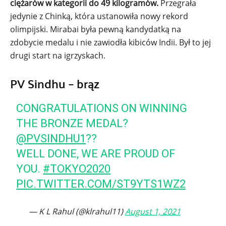
ciężarów w kategorii do 49 kilogramów.
Przegrała
jedynie z Chinką, która ustanowiła nowy rekord
olimpijski. Mirabai była pewną kandydatką na
zdobycie medalu i nie zawiodła kibiców Indii. Był to jej
drugi start na igrzyskach.
PV Sindhu – brąz
CONGRATULATIONS ON WINNING
THE BRONZE MEDAL?
@PVSINDHU1
??
WELL DONE, WE ARE PROUD OF
YOU.
#TOKYO2020
PIC.TWITTER.COM/ST9YTS1WZ2
— K L Rahul (@klrahul11)
August 1, 2021