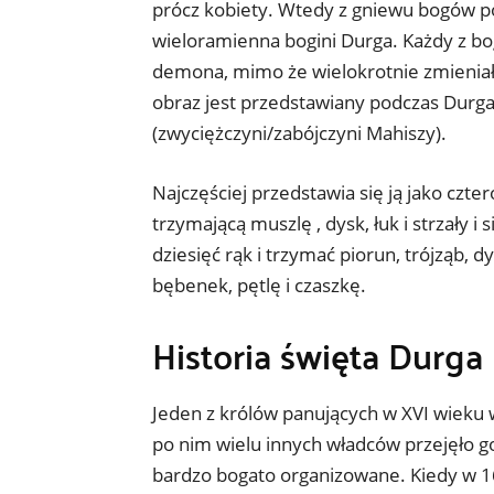
prócz kobiety. Wtedy z gniewu bogów pow
wieloramienna bogini Durga. Każdy z bog
demona, mimo że wielokrotnie zmieniał 
obraz jest przedstawiany podczas Durga 
(zwyciężczyni/zabójczyni Mahiszy).
Najczęściej przedstawia się ją jako czter
trzymającą muszlę , dysk, łuk i strzały 
dziesięć rąk i trzymać piorun, trójząb, d
bębenek, pętlę i czaszkę.
Historia święta Durga
Jeden z królów panujących w XVI wieku
po nim wielu innych władców przejęło go 
bardzo bogato organizowane. Kiedy w 16