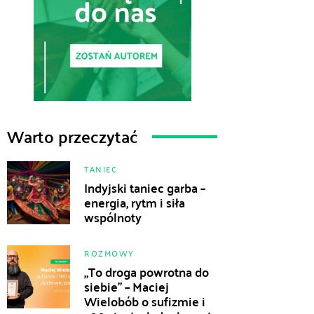
Warto przeczytać
TANIEC
Indyjski taniec garba –
energia, rytm i siła
wspólnoty
ROZMOWY
„To droga powrotna do
siebie” – Maciej
Wielobób o sufizmie i