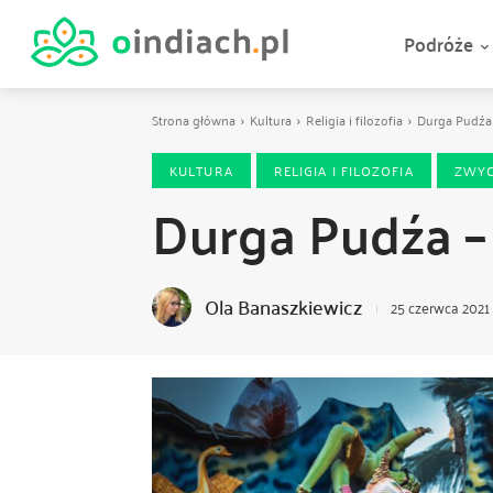
Podróże
Strona główna
Kultura
Religia i filozofia
Durga Pudźa 
KULTURA
RELIGIA I FILOZOFIA
ZWYC
Durga Pudźa –
Ola Banaszkiewicz
25 czerwca 2021