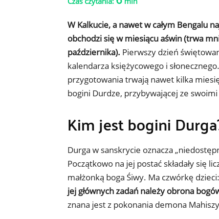
Czas czytania:
min
W Kalkucie, a nawet w całym Bengalu na
obchodzi się w miesiącu aświn (trwa mn
października).
Pierwszy dzień świętowan
kalendarza księżycowego i słonecznego. 
przygotowania trwają nawet kilka miesię
bogini Durdze, przybywającej ze swoimi
Kim jest bogini Durga
Durga w sanskrycie oznacza „niedostępną
Początkowo na jej postać składały się l
małżonką boga Śiwy. Ma czwórkę dzieci: 
jej głównych zadań należy obrona bogó
znana jest z pokonania demona Mahiszy