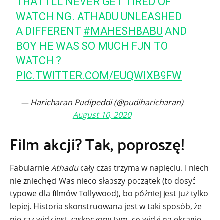
THAT I'LL NEVER GET TIRED OF
WATCHING. ATHADU UNLEASHED
A DIFFERENT
#MAHESHBABU
AND
BOY HE WAS SO MUCH FUN TO
WATCH ?
PIC.TWITTER.COM/EUQWIXB9FW
— Haricharan Pudipeddi (@pudiharicharan)
August 10, 2020
Film akcji? Tak, poproszę!
Fabularnie
Athadu
cały czas trzyma w napięciu. I niech
nie zniechęci Was nieco słabszy początek (to dosyć
typowe dla filmów Tollywood), bo później jest już tylko
lepiej. Historia skonstruowana jest w taki sposób, że
nie raz widz jest zaskoczony tym, co widzi na ekranie.