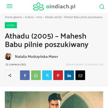
Strona główna
Kultura
Kino
Athadu (2005) - Mahesh Babu pilnie poszukiwany
KINO
Athadu (2005) – Mahesh
Babu pilnie poszukiwany
Natalia Modrzyńska-Marer
22 czerwca 2021
Zaktualizowano:
22 czerwca 2021