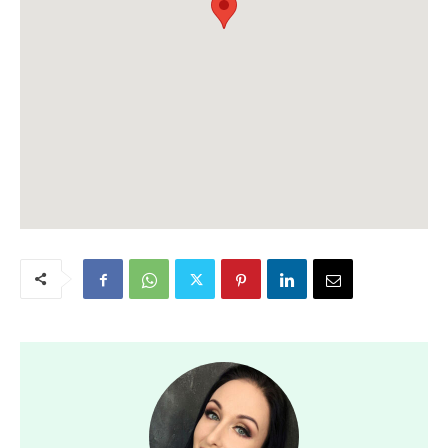
scen w Polsce i zagranicą. Założycielka Kahani Dance
Group, jedna z autorek serwisu oindiach.pl.
📩 Zapisy i szczegółowe informacje na:
kahani.dance@gmail.com
Koszt: 100 zł za 2 dni
Zapisy już wystartowały!
Ilość miejsc ograniczona!
Zachęcamy do śledzenia wydarzenia – będą się tutaj
pojawiać szczegółowe informacje dotyczące
warsztatów 😊
Do zobaczenia na sali tanecznej! ❤