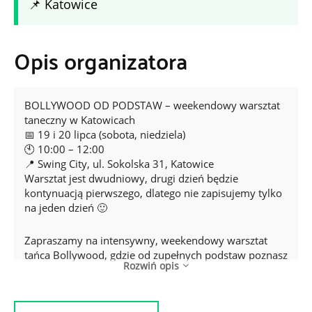
📌 Katowice
Opis organizatora
BOLLYWOOD OD PODSTAW – weekendowy warsztat
taneczny w Katowicach
📅 19 i 20 lipca (sobota, niedziela)
🕙 10:00 – 12:00
📍 Swing City, ul. Sokolska 31, Katowice
Warsztat jest dwudniowy, drugi dzień będzie
kontynuacją pierwszego, dlatego nie zapisujemy tylko
na jeden dzień 🙂
Zapraszamy na intensywny, weekendowy warsztat
tańca Bollywood, gdzie od zupełnych podstaw poznasz
Rozwiń opis
taneczne ruchy pełne ekspresji, radości i filmowego
blasku! Wszystko bez stresu, bez oceniania, za to z
dużą dawką dobrej energii!