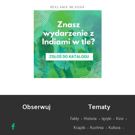
REKLAMA WŁASNA
Obserwuj
Tematy
Fakty
Historia
Języki
Kino
Książki
Kuchnia
Kultura