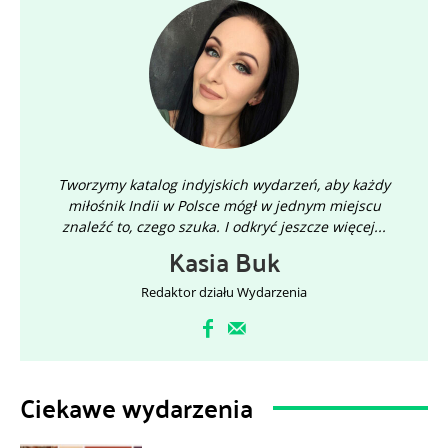
pozwolą widzowi na własną ocenę; kochać INDIE czy
nienawidzić. Zastosowane środki wyrazu, w postaci 36
prac, wydrukowanych na tkaninie i ich porównanie, z
pozostałymi 14 pracami, na tradycyjnym papierze
fotograficznym. jest podkreśleniem, że w Indiach
wszystko jest inne i nieszablonowe. Uzupełnieniem
wystawy jest pokaz multimedialny z bogatego
materiału fotograficznego, który wykonałem podczas
pobytów.
Tworzymy katalog indyjskich wydarzeń, aby każdy
E. G. Funke
miłośnik Indii w Polsce mógł w jednym miejscu
znaleźć to, czego szuka. I odkryć jeszcze więcej...
Przygotowanie i prezentacja wystawy w Świdnicy,
Kasia Buk
zrealizowane zostały we współpracy z Agencją Zegart.
.
Redaktor działu Wydarzenia
Ciekawe wydarzenia