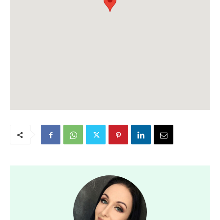
ℹ️ Po wypełnieniu formularza prosimy o cierpliwość –
wiadomość SMS o zakwalifikowaniu się zostanie
wysłana w późniejszym terminie.
📸 Udział w wydarzeniu oznacza zgodę na pojawienie
się na zdjęciach i nagraniach, które mogą zostać
wykorzystane w relacjach oraz materiałach
archiwalnych CIL Podolany.
#poznanwspiera