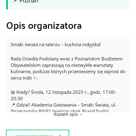
📌 Poznań
Opis organizatora
Smaki świata na talerzu – kuchnia indyjska!
Rada Osiedla Podolany wraz z Poznańskim Budżetem
Obywatelskim zapraszają na niezwykłe warsztaty
kulinarne, podczas których przeniesiemy się wprost do
serca Indii ✨.
📅 Kiedy? Środa, 12 listopada 2025 r., godz. 17:00-
20:30
📍 Gdzie? Akademia Gotowania – Smaki Świata, ul.
Strzeszyńska 89/91 (wejście obok Brand Sushi)
Rozwiń opis
Podczas zajęć uczestnicy wspólnie przygotują kilka dań
– od przystawki i zupy, przez danie główne, aż po