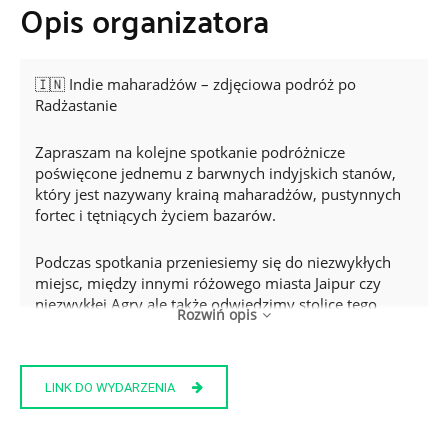
Opis organizatora
🇮🇳 Indie maharadżów – zdjęciowa podróż po
Radżastanie
Zapraszam na kolejne spotkanie podróżnicze
poświęcone jednemu z barwnych indyjskich stanów,
który jest nazywany krainą maharadżów, pustynnych
fortec i tętniących życiem bazarów.
Podczas spotkania przeniesiemy się do niezwykłych
miejsc, między innymi różowego miasta Jaipur czy
niezwykłej Agry ale także odwiedzimy stolicę tego
Rozwiń opis
ogromnego kraju.
Pokażę i opowiem o kulturze, tradycji i codziennym
LINK DO WYDARZENIA
życiu mieszkańców. Razem zajrzymy do kolorowych
świątyń i na tłoczne ulice. Prezentacja połączona
będzie z opowieściami o podróży przez pustynię Thar,