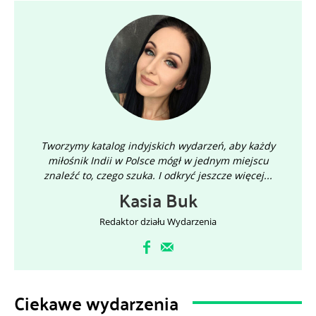
Whether you’re a seasoned dancer or just starting out,
this workshop is for everyone! You’ll be learning
Garba’s energetic and expressive moves while
surrounded by a vibrant community. Our workshop
will be led by Siddharth Bhavsar, a professional dancer
and choreographer, who will guide you through an
unforgettable dance journey.
Reservation link will be announce soon. Stay tuned!🕺
✨
Tworzymy katalog indyjskich wydarzeń, aby każdy
miłośnik Indii w Polsce mógł w jednym miejscu
znaleźć to, czego szuka. I odkryć jeszcze więcej...
Kasia Buk
Redaktor działu Wydarzenia
Ciekawe wydarzenia