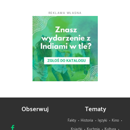
REKLAMA WŁASNA
Obserwuj
Tematy
Fakty
Historia
Języki
Kino
Książki
Kuchnia
Kultura