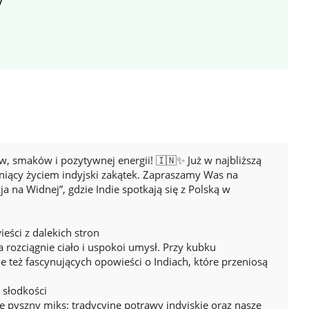
y
w, smaków i pozytywnej energii! 🇮🇳✨ Już w najbliższą
tniący życiem indyjski zakątek. Zapraszamy Was na
 na Widnej”, gdzie Indie spotkają się z Polską w
ieści z dalekich stron
 rozciągnie ciało i uspokoi umysł. Przy kubku
e też fascynujących opowieści o Indiach, które przeniosą
 słodkości
e pyszny miks: tradycyjne potrawy indyjskie oraz nasze