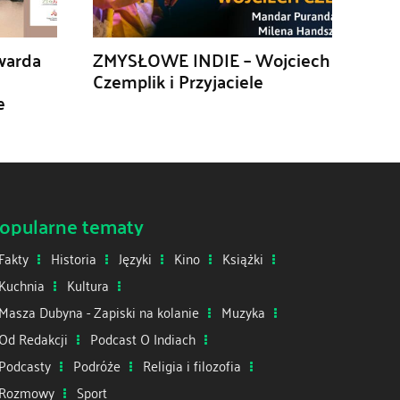
warda
ZMYSŁOWE INDIE – Wojciech
Czemplik i Przyjaciele
e
opularne tematy
Fakty
Historia
Języki
Kino
Książki
Kuchnia
Kultura
Masza Dubyna - Zapiski na kolanie
Muzyka
Od Redakcji
Podcast O Indiach
Podcasty
Podróże
Religia i filozofia
Rozmowy
Sport