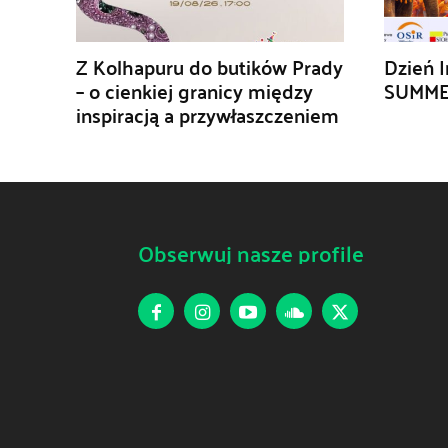
Z Kolhapuru do butików Prady
Dzień I
– o cienkiej granicy między
SUMME
inspiracją a przywłaszczeniem
Obserwuj nasze profile