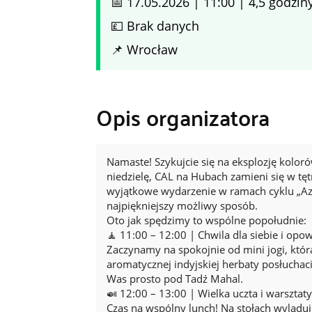
📅 17.05.2026 | 11:00 | 4,5 godzin
💷 Brak danych
📌 Wrocław
Opis organizatora
Namaste! Szykujcie się na eksplozję koloró
niedzielę, CAL na Hubach zamieni się w tę
wyjątkowe wydarzenie w ramach cyklu „Azja
najpiękniejszy możliwy sposób.
Oto jak spędzimy to wspólne popołudnie:
🧘 11:00 – 12:00 | Chwila dla siebie i opow
Zaczynamy na spokojnie od mini jogi, która
aromatycznej indyjskiej herbaty posłuchaci
Was prosto pod Tadź Mahal.
🍛 12:00 – 13:00 | Wielka uczta i warsztaty
Czas na wspólny lunch! Na stołach wyląduj