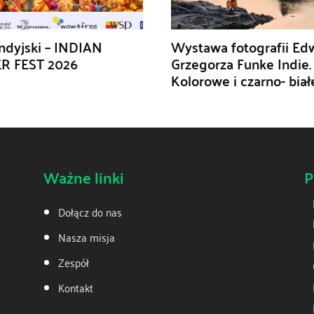
ndyjski – INDIAN
Wystawa fotografii Ed
R FEST 2026
Grzegorza Funke Indie.
Kolorowe i czarno- biał
Ważne linki
P
Dołącz do nas
Nasza misja
Zespół
Kontakt