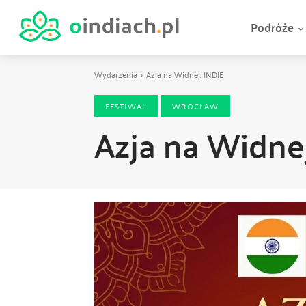
Podróże
Wydarzenia
Azja na Widnej. INDIE
FESTIWAL
WROCŁAW
Azja na Widnej