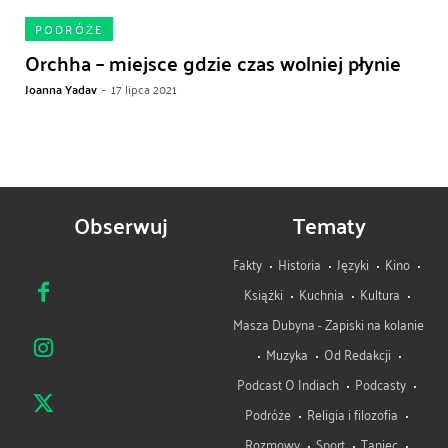
PODRÓŻE
Orchha – miejsce gdzie czas wolniej płynie
Joanna Yadav
-
17 lipca 2021
Obserwuj
Tematy
Fakty
Historia
Języki
Kino
Książki
Kuchnia
Kultura
Masza Dubyna - Zapiski na kolanie
Muzyka
Od Redakcji
Podcast O Indiach
Podcasty
Podróże
Religia i filozofia
Rozmowy
Sport
Taniec