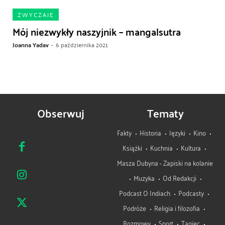
ZWYCZAJE
Mój niezwykły naszyjnik – mangalsutra
Joanna Yadav
-
6 października 2021
Obserwuj
Tematy
Fakty
Historia
Języki
Kino
Książki
Kuchnia
Kultura
Masza Dubyna - Zapiski na kolanie
Muzyka
Od Redakcji
Podcast O Indiach
Podcasty
Podróże
Religia i filozofia
Rozmowy
Sport
Taniec