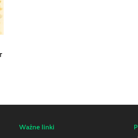
T
Ważne linki
P