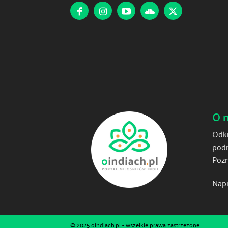
O 
Odkr
podr
Pozn
Napi
© 2025 oindiach.pl - wszelkie prawa zastrzeżone