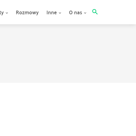
ty
Rozmowy
Inne
O nas