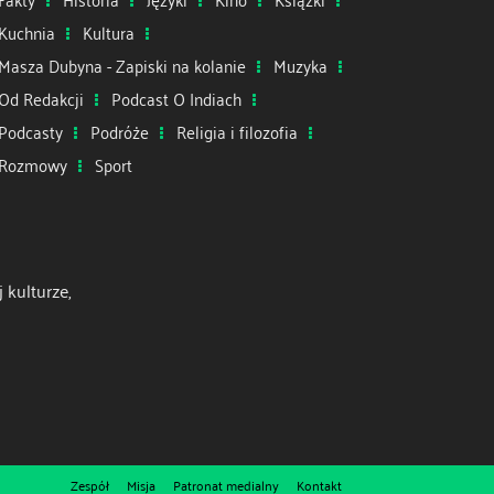
Kuchnia
Kultura
Masza Dubyna - Zapiski na kolanie
Muzyka
Od Redakcji
Podcast O Indiach
Podcasty
Podróże
Religia i filozofia
Rozmowy
Sport
 kulturze,
Zespół
Misja
Patronat medialny
Kontakt