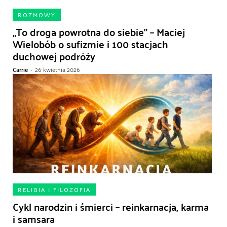
ROZMOWY
„To droga powrotna do siebie” – Maciej
Wielobób o sufizmie i 100 stacjach
duchowej podróży
Carrie
-
26 kwietnia 2026
RELIGIA I FILOZOFIA
Cykl narodzin i śmierci – reinkarnacja, karma
i samsara