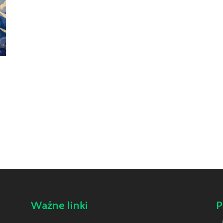
Ważne linki
P