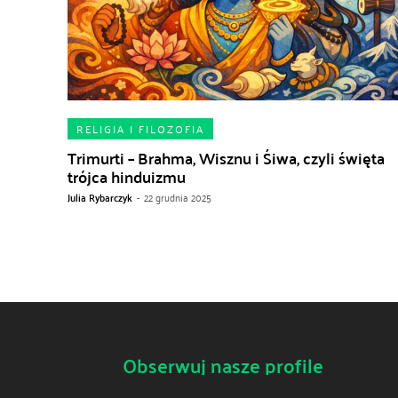
RELIGIA I FILOZOFIA
Trimurti – Brahma, Wisznu i Śiwa, czyli święta
trójca hinduizmu
Julia Rybarczyk
-
22 grudnia 2025
Obserwuj nasze profile