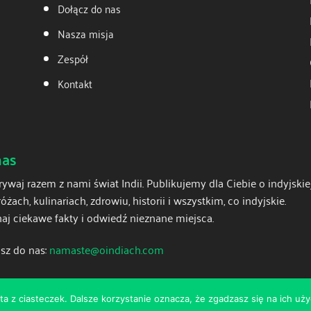
Dołącz do nas
Nasza misja
Zespół
Kontakt
nas
ywaj razem z nami świat Indii. Publikujemy dla Ciebie o indyjskiej
óżach, kulinariach, zdrowiu, historii i wszystkim, co indyjskie.
aj ciekawe fakty i odwiedź nieznane miejsca.
sz do nas:
namaste@oindiach.com
ta z ciasteczek. Dalsze korzystanie oznacza, że zgadzasz się na ich uży