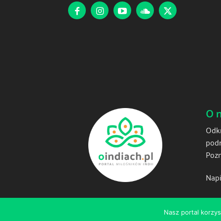
O 
Odkr
podr
Pozn
Napi
Nasz portal korzys
© 2025 oindiach.pl - wszelkie prawa zastrzeżone