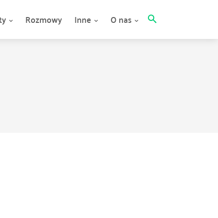
ty
Rozmowy
Inne
O nas