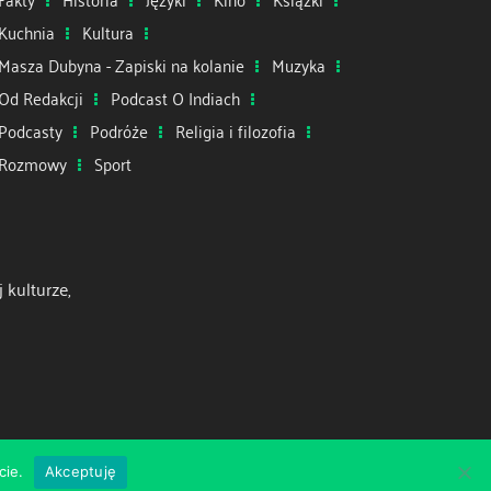
Kuchnia
Kultura
Masza Dubyna - Zapiski na kolanie
Muzyka
Od Redakcji
Podcast O Indiach
Podcasty
Podróże
Religia i filozofia
Rozmowy
Sport
 kulturze,
cie.
Akceptuję
Zespół
Misja
Patronat medialny
Kontakt