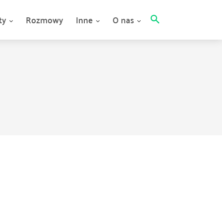
ty
Rozmowy
Inne
O nas