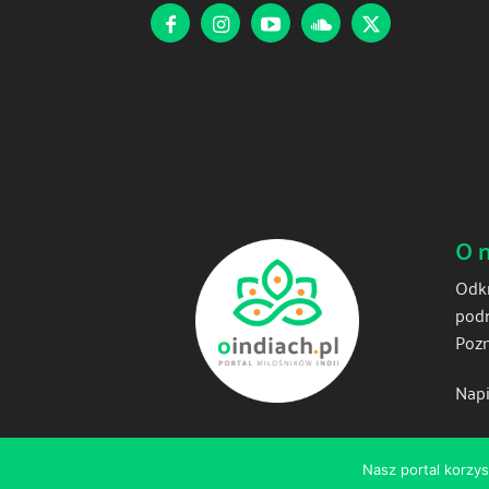
O 
Odkr
podr
Pozn
Napi
Nasz portal korzys
© 2025 oindiach.pl - wszelkie prawa zastrzeżone