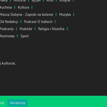
Kuchnia
Kultura
Masza Dubyna - Zapiski na kolanie
Muzyka
Od Redakcji
Podcast O Indiach
Podcasty
Podróże
Religia i filozofia
Rozmowy
Sport
 kulturze,
cie.
Akceptuję
Zespół
Misja
Patronat medialny
Kontakt