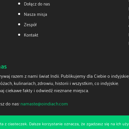
Dołącz do nas
Nasza misja
Zespół
Kontakt
nas
ywaj razem z nami świat Indii. Publikujemy dla Ciebie o indyjskiej
óżach, kulinariach, zdrowiu, historii i wszystkim, co indyjskie.
aj ciekawe fakty i odwiedź nieznane miejsca.
sz do nas:
namaste@oindiach.com
ta z ciasteczek. Dalsze korzystanie oznacza, że zgadzasz się na ich uży