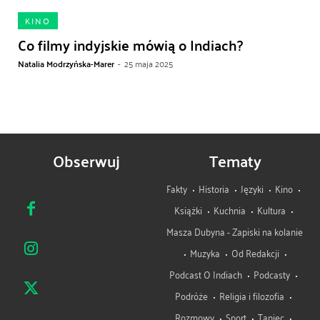
KINO
Co filmy indyjskie mówią o Indiach?
Natalia Modrzyńska-Marer
-
25 maja 2025
Obserwuj
Tematy
Fakty
Historia
Języki
Kino
Książki
Kuchnia
Kultura
Masza Dubyna - Zapiski na kolanie
Muzyka
Od Redakcji
Podcast O Indiach
Podcasty
Podróże
Religia i filozofia
Rozmowy
Sport
Taniec