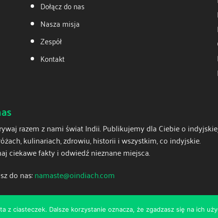
Dołącz do nas
Nasza misja
Zespół
Kontakt
nas
ywaj razem z nami świat Indii. Publikujemy dla Ciebie o indyjskiej
óżach, kulinariach, zdrowiu, historii i wszystkim, co indyjskie.
aj ciekawe fakty i odwiedź nieznane miejsca.
sz do nas:
namaste@oindiach.com
ta z ciasteczek. Dalsze korzystanie oznacza, że zgadzasz się na ich uży