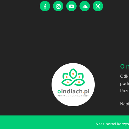
O 
Odkr
podr
Pozn
Napi
Nasz portal korzys
© 2025 oindiach.pl - wszelkie prawa zastrzeżone