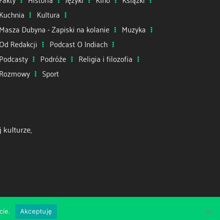
Kuchnia
Kultura
Masza Dubyna - Zapiski na kolanie
Muzyka
Od Redakcji
Podcast O Indiach
Podcasty
Podróże
Religia i filozofia
Rozmowy
Sport
 kulturze,
cie.
Akceptuję
Zespół
Misja
Patronat medialny
Kontakt