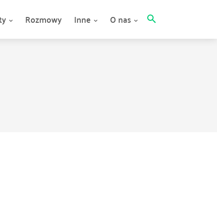
ty
Rozmowy
Inne
O nas