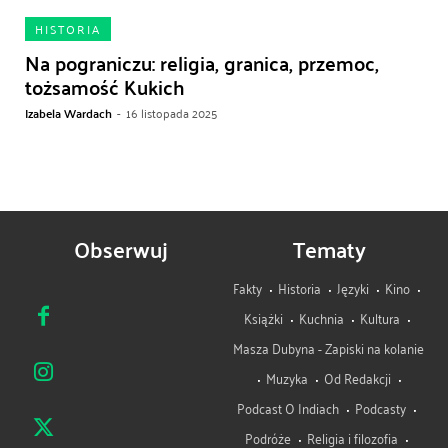
HISTORIA
Na pograniczu: religia, granica, przemoc,
tożsamość Kukich
Izabela Wardach
-
16 listopada 2025
Obserwuj
Tematy
Fakty
Historia
Języki
Kino
Książki
Kuchnia
Kultura
Masza Dubyna - Zapiski na kolanie
Muzyka
Od Redakcji
Podcast O Indiach
Podcasty
Podróże
Religia i filozofia