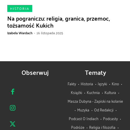
HISTORIA
Na pograniczu: religia, granica, przemoc,
tożsamość Kukich
Izabela Wardach
-
16 listopada 2025
Obserwuj
Tematy
Fakty
Historia
Języki
Kino
Książki
Kuchnia
Kultura
Masza Dubyna - Zapiski na kolanie
Muzyka
Od Redakcji
Podcast O Indiach
Podcasty
Podróże
Religia i filozofia