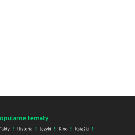
opularne tematy
Fakty
Historia
Języki
Kino
Książki