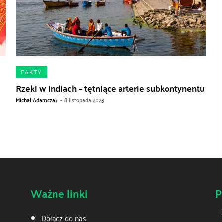
FAKTY
Rzeki w Indiach – tętniące arterie subkontynentu
Michał Adamczak
-
8 listopada 2023
Ważne linki
P
Dołącz do nas