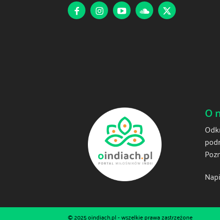
O 
Odkr
podr
Pozn
Napi
© 2025 oindiach.pl - wszelkie prawa zastrzeżone