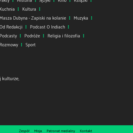
Kuchnia
Kultura
Masza Dubyna - Zapiski na kolanie
Muzyka
Od Redakcji
Podcast O Indiach
Podcasty
Podróże
Religia i filozofia
Rozmowy
Sport
 kulturze,
Zespół
Misja
Patronat medialny
Kontakt