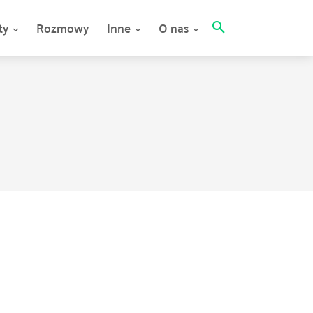
ty
Rozmowy
Inne
O nas