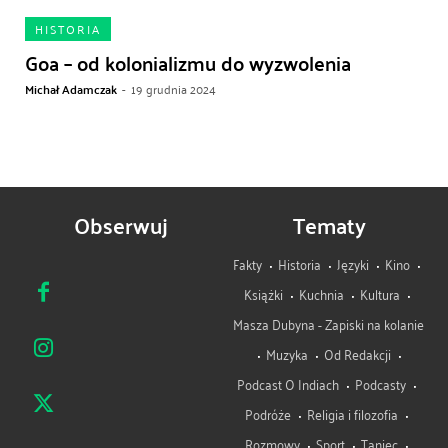
HISTORIA
Goa – od kolonializmu do wyzwolenia
Michał Adamczak
-
19 grudnia 2024
Obserwuj
Tematy
Fakty
Historia
Języki
Kino
Książki
Kuchnia
Kultura
Masza Dubyna - Zapiski na kolanie
Muzyka
Od Redakcji
Podcast O Indiach
Podcasty
Podróże
Religia i filozofia
Rozmowy
Sport
Taniec