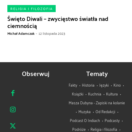
RELIGIA I FILOZOFIA
Święto Diwali – zwycięstwo światła nad
ciemnością
Michał Adamczak
-
12 listopada 2023
Obserwuj
Tematy
Fakty
Historia
Języki
Kino
Książki
Kuchnia
Kultura
Masza Dubyna - Zapiski na kolanie
Muzyka
Od Redakcji
Podcast O Indiach
Podcasty
Podróże
Religia i filozofia