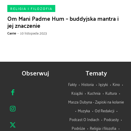
RELIGIA I FILOZOFIA
Om Mani Padme Hum – buddyjska mantra i
jej znaczenie
Carrie
-
10 listopada 2023
Obserwuj
Tematy
Fakty
Historia
Języki
Kino
Książki
Kuchnia
Kultura
Masza Dubyna - Zapiski na kolanie
Muzyka
Od Redakcji
Podcast O Indiach
Podcasty
Podróże
Religia i filozofia